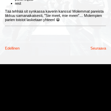
rest
Tää tehhää sit synkassa kaverin kanssa! Molemmat pareista
liikkuu samanaikaisesti, ”Sie meet, mie meen”… Molempien
parien toistot lasketaan yhteen! 😀
Edellinen
Seuraava