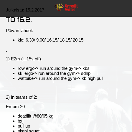
Julkaistu:
15.2.2017
TO 16.2.
Päivän lähdöt:
klo: 6.30/ 9.00/ 16.15/ 18.15/ 20.15
1) E2m (+ 15s off)
row ergo-> run around the gym-> kbs
ski ergo-> run around the gym-> sdhp
wattbike-> run around the gym-> kb high pull
2) In teams of 2:
Emom 20′
deadlift @80/65 kg
bxj
pull up
pistol squat