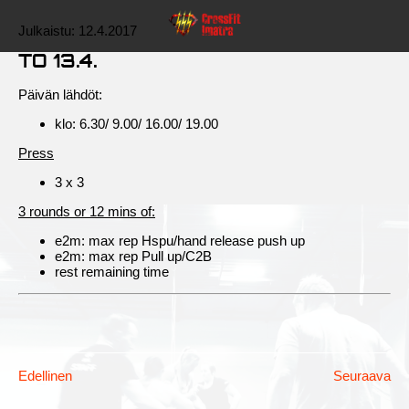
Julkaistu:
12.4.2017
TO 13.4.
Päivän lähdöt:
klo: 6.30/ 9.00/ 16.00/ 19.00
Press
3 x 3
3 rounds or 12 mins of:
e2m: max rep Hspu/hand release push up
e2m: max rep Pull up/C2B
rest remaining time
Edellinen
Seuraava