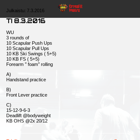
Julkaistu:
7.3.2016
TI 8.3.2016
WU
3 rounds of
10 Scapular Push Ups
10 Scapular Pull Ups
10 KB Ski Swings ( 5+5)
10 KB FS ( 5+5)
Forearm ” foam” rolling
A)
Handstand practice
B)
Front Lever practice
C)
15-12-9-6-3
Deadlift @bodyweight
KB OHS @2x 20/12