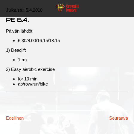
Julkaistu:
5.4.2018
PE 6.4.
Päivän lähdöt:
6.30/9.00/16.15/18.15
1) Deadlift
1 rm
2) Easy aerobic exercise
for 10 min
ab/row/run/bike
Edellinen
Seuraava