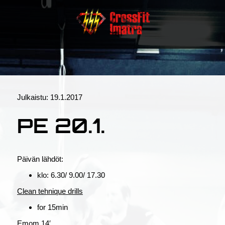
Julkaistu:
19.1.2017
PE 20.1.
Päivän lähdöt:
klo: 6.30/ 9.00/ 17.30
Clean tehnique drills
for 15min
Emom 14′