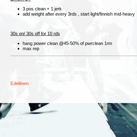
3 pos clean + 1 jerk
add weight after every 3rds , start light/finnish mid-heavy
30s on/ 30s off for 10 rds
hang power clean @45-50% of pwrclean 1rm
max rep
Edellinen