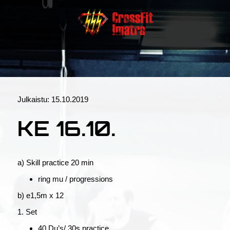
Julkaistu:
15.10.2019
KE 16.10.
a) Skill practice 20 min
ring mu / progressions
b) e1,5m x 12
1. Set
40 Du’s/ 30s practice