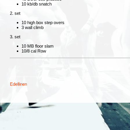
10 kb/db snatch
2. set
10 high box step overs
3 wall climb
3. set
10 MB floor slam
10/8 cal Row
Edellinen