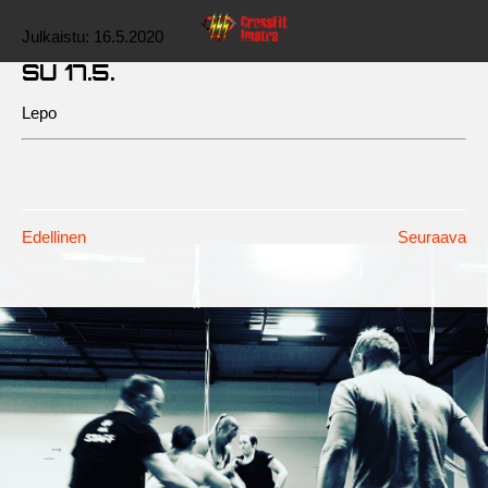
Julkaistu:
16.5.2020
SU 17.5.
Lepo
Edellinen
Seuraava