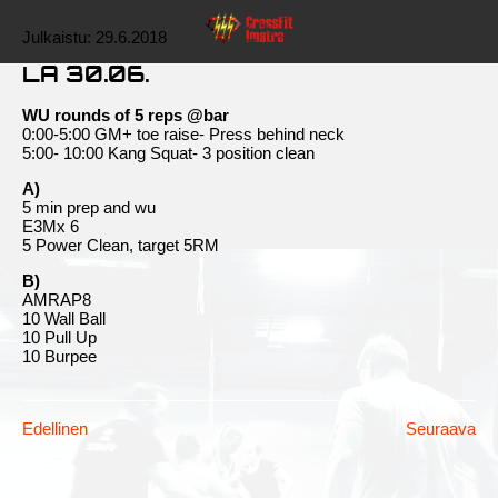
Julkaistu:
29.6.2018
LA 30.06.
WU rounds of 5 reps @bar
0:00-5:00 GM+ toe raise- Press behind neck
5:00- 10:00 Kang Squat- 3 position clean
A)
5 min prep and wu
E3Mx 6
5 Power Clean, target 5RM
B)
AMRAP8
10 Wall Ball
10 Pull Up
10 Burpee
Edellinen
Seuraava