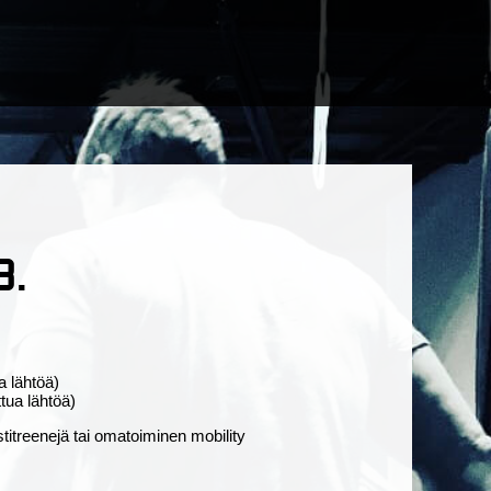
8.
 lähtöä)
ua lähtöä)
stitreenejä tai omatoiminen mobility