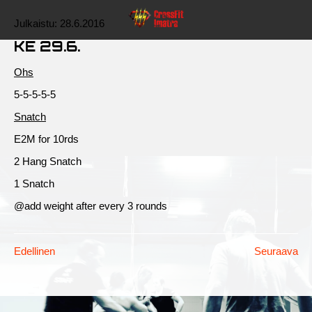
Julkaistu:
28.6.2016
KE 29.6.
Ohs
5-5-5-5-5
Snatch
E2M for 10rds
2 Hang Snatch
1 Snatch
@add weight after every 3 rounds
Edellinen
Seuraava