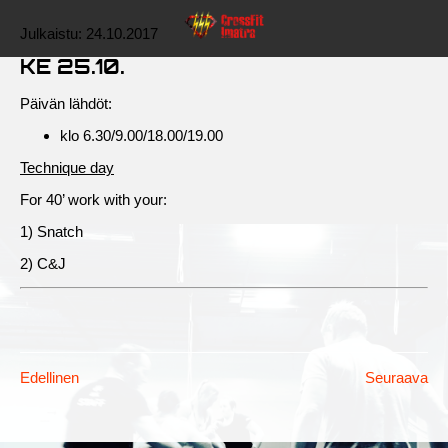
Julkaistu:
24.10.2017
KE 25.10.
Päivän lähdöt:
klo 6.30/9.00/18.00/19.00
Technique day
For 40’ work with your:
1) Snatch
2) C&J
Edellinen
Seuraava