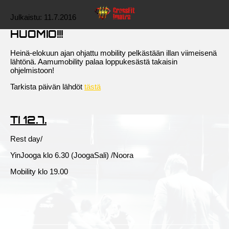
Julkaistu:
11.7.2016
HUOMIO!!!
Heinä-elokuun ajan ohjattu mobility pelkästään illan viimeisenä
lähtönä. Aamumobility palaa loppukesästä takaisin
ohjelmistoon!
Tarkista päivän lähdöt
tästä
TI 12.7.
Rest day/
YinJooga klo 6.30 (JoogaSali) /Noora
Mobility klo 19.00