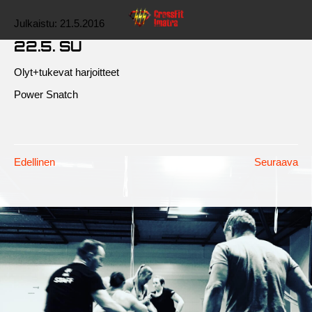
Julkaistu:
21.5.2016
22.5. SU
Olyt+tukevat harjoitteet
Power Snatch
Edellinen
Seuraava